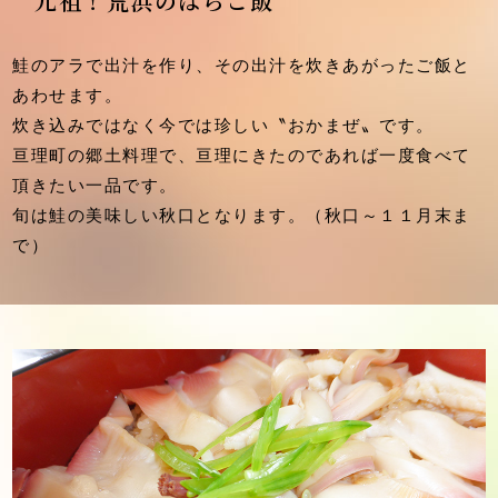
元祖！荒浜のはらこ飯
鮭のアラで出汁を作り、その出汁を炊きあがったご飯と
あわせます。
炊き込みではなく今では珍しい〝おかまぜ〟です。
亘理町の郷土料理で、亘理にきたのであれば一度食べて
頂きたい一品です。
旬は鮭の美味しい秋口となります。（秋口～１１月末ま
で）